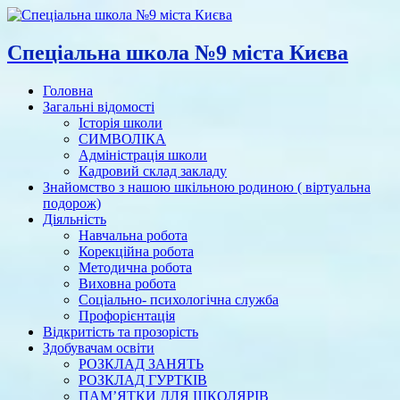
Спеціальна школа №9 міста Києва
Головна
Загальні відомості
Історія школи
СИМВОЛІКА
Адміністрація школи
Кадровий склад закладу
Знайомство з нашою шкільною родиною ( віртуальна
подорож)
Діяльність
Навчальна робота
Корекційна робота
Методична робота
Виховна робота
Соціально- психологічна служба
Профорієнтація
Відкритість та прозорість
Здобувачам освіти
РОЗКЛАД ЗАНЯТЬ
РОЗКЛАД ГУРТКІВ
ПАМ’ЯТКИ ДЛЯ ШКОЛЯРІВ