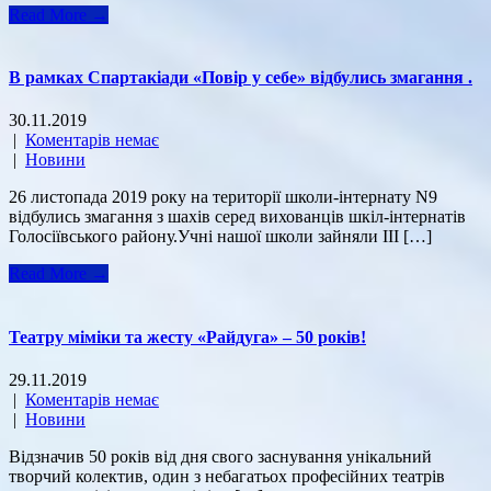
Read More →
В рамках Спартакіади «Повір у себе» відбулись змагання .
30.11.2019
|
Коментарів немає
|
Новини
26 листопада 2019 року на території школи-інтернату N9
відбулись змагання з шахів серед вихованців шкіл-інтернатів
Голосіївського району.Учні нашої школи зайняли ІІІ […]
Read More →
Театру міміки та жесту «Райдуга» – 50 років!
29.11.2019
|
Коментарів немає
|
Новини
Відзначив 50 років від дня свого заснування унікальний
творчий колектив, один з небагатьох професійних театрів