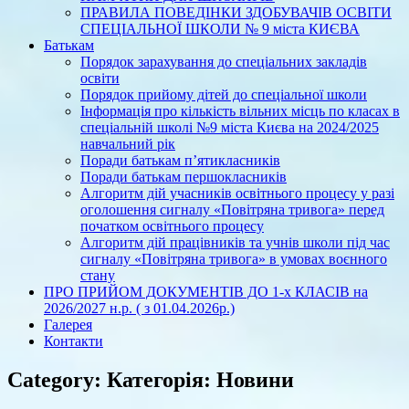
ПРАВИЛА ПОВЕДІНКИ ЗДОБУВАЧІВ ОСВІТИ
СПЕЦІАЛЬНОЇ ШКОЛИ № 9 міста КИЄВА
Батькам
Порядок зарахування до спеціальних закладів
освіти
Порядок прийому дітей до спеціальної школи
Інформація про кількість вільних місць по класах в
спеціальній школі №9 міста Києва на 2024/2025
навчальний рік
Поради батькам п’ятикласників
Поради батькам першокласників
Алгоритм дій учасників освітнього процесу у разі
оголошення сигналу «Повітряна тривога» перед
початком освітнього процесу
Алгоритм дій працівників та учнів школи під час
сигналу «Повітряна тривога» в умовах воєнного
стану
ПРО ПРИЙОМ ДОКУМЕНТІВ ДО 1-х КЛАСІВ на
2026/2027 н.р. ( з 01.04.2026р.)
Галерея
Контакти
Category: Категорія:
Новини