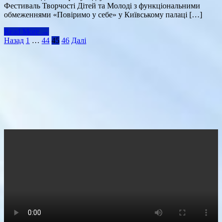
Фестиваль Творчості Дітей та Молоді з функціональними
обмеженнями «Повіримо у себе» у Київському палаці […]
Read More →
Навігація
Назад
1
…
44
45
46
Далі
записів