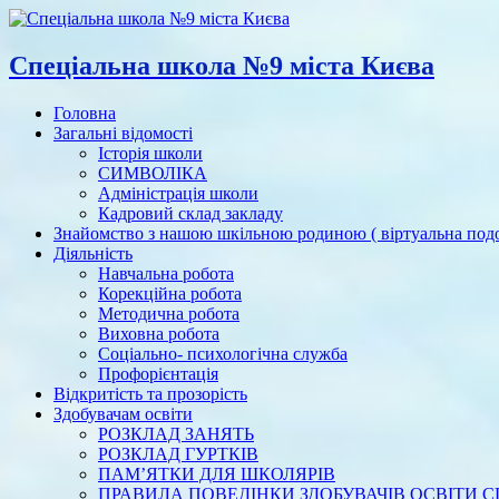
Спеціальна школа №9 міста Києва
Головна
Загальні відомості
Історія школи
СИМВОЛІКА
Адміністрація школи
Кадровий склад закладу
Знайомство з нашою шкільною родиною ( віртуальна под
Діяльність
Навчальна робота
Корекційна робота
Методична робота
Виховна робота
Соціально- психологічна служба
Профорієнтація
Відкритість та прозорість
Здобувачам освіти
РОЗКЛАД ЗАНЯТЬ
РОЗКЛАД ГУРТКІВ
ПАМ’ЯТКИ ДЛЯ ШКОЛЯРІВ
ПРАВИЛА ПОВЕДІНКИ ЗДОБУВАЧІВ ОСВІТИ СП