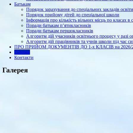
Батькам
Порядок зарахування до спеціальних закладів освіт
Порядок прийому дітей до спеціальної школи
Інформація про кількість вільних місць по класах в
Поради батькам п’ятикласників
Поради батькам першокласників
Алгоритм дій учасників освітнього процесу у разі 
Алгоритм дій працівників та учнів школи під час с
ПРО ПРИЙОМ ДОКУМЕНТІВ ДО 1-х КЛАСІВ на 2026/2027 н
Галерея
Контакти
Галерея