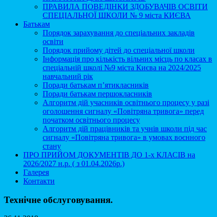
ПРАВИЛА ПОВЕДІНКИ ЗДОБУВАЧІВ ОСВІТИ
СПЕЦІАЛЬНОЇ ШКОЛИ № 9 міста КИЄВА
Батькам
Порядок зарахування до спеціальних закладів
освіти
Порядок прийому дітей до спеціальної школи
Інформація про кількість вільних місць по класах в
спеціальній школі №9 міста Києва на 2024/2025
навчальний рік
Поради батькам п’ятикласників
Поради батькам першокласників
Алгоритм дій учасників освітнього процесу у разі
оголошення сигналу «Повітряна тривога» перед
початком освітнього процесу
Алгоритм дій працівників та учнів школи під час
сигналу «Повітряна тривога» в умовах воєнного
стану
ПРО ПРИЙОМ ДОКУМЕНТІВ ДО 1-х КЛАСІВ на
2026/2027 н.р. ( з 01.04.2026р.)
Галерея
Контакти
Технічне обслуговування.