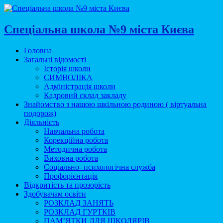
Спеціальна школа №9 міста Києва
Головна
Загальні відомості
Історія школи
СИМВОЛІКА
Адміністрація школи
Кадровий склад закладу
Знайомство з нашою шкільною родиною ( віртуальна
подорож)
Діяльність
Навчальна робота
Корекційна робота
Методична робота
Виховна робота
Соціально- психологічна служба
Профорієнтація
Відкритість та прозорість
Здобувачам освіти
РОЗКЛАД ЗАНЯТЬ
РОЗКЛАД ГУРТКІВ
ПАМ’ЯТКИ ДЛЯ ШКОЛЯРІВ