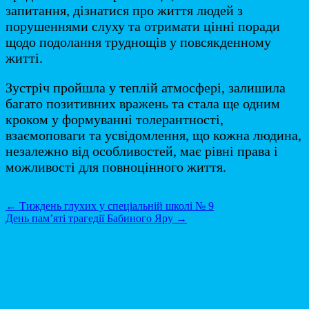
запитання, дізнатися про життя людей з
порушеннями слуху та отримати цінні поради
щодо подолання труднощів у повсякденному
житті.
Зустріч пройшла у теплій атмосфері, залишила
багато позитивних вражень та стала ще одним
кроком у формуванні толерантності,
взаємоповаги та усвідомлення, що кожна людина,
незалежно від особливостей, має рівні права і
можливості для повноцінного життя.
Post
←
Тиждень глухих у спеціальній школі № 9
День пам’яті трагедії Бабиного Яру
→
navigation