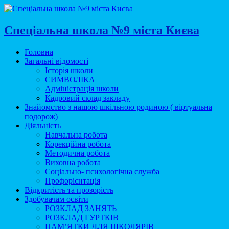
Спеціальна школа №9 міста Києва
Головна
Загальні відомості
Історія школи
СИМВОЛІКА
Адміністрація школи
Кадровий склад закладу
Знайомство з нашою шкільною родиною ( віртуальна
подорож)
Діяльність
Навчальна робота
Корекційна робота
Методична робота
Виховна робота
Соціально- психологічна служба
Профорієнтація
Відкритість та прозорість
Здобувачам освіти
РОЗКЛАД ЗАНЯТЬ
РОЗКЛАД ГУРТКІВ
ПАМ’ЯТКИ ДЛЯ ШКОЛЯРІВ