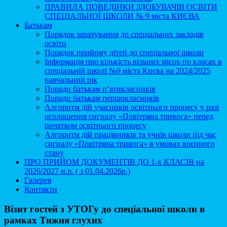
ПРАВИЛА ПОВЕДІНКИ ЗДОБУВАЧІВ ОСВІТИ
СПЕЦІАЛЬНОЇ ШКОЛИ № 9 міста КИЄВА
Батькам
Порядок зарахування до спеціальних закладів
освіти
Порядок прийому дітей до спеціальної школи
Інформація про кількість вільних місць по класах в
спеціальній школі №9 міста Києва на 2024/2025
навчальний рік
Поради батькам п’ятикласників
Поради батькам першокласників
Алгоритм дій учасників освітнього процесу у разі
оголошення сигналу «Повітряна тривога» перед
початком освітнього процесу
Алгоритм дій працівників та учнів школи під час
сигналу «Повітряна тривога» в умовах воєнного
стану
ПРО ПРИЙОМ ДОКУМЕНТІВ ДО 1-х КЛАСІВ на
2026/2027 н.р. ( з 01.04.2026р.)
Галерея
Контакти
Візит гостей з УТОГу до спеціальної школи в
рамках Тижня глухих