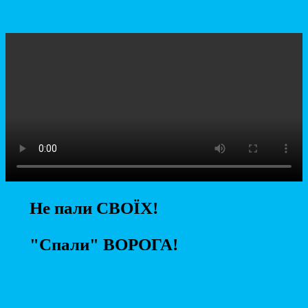
Не пали СВОЇХ!
"Спали" ВОРОГА!