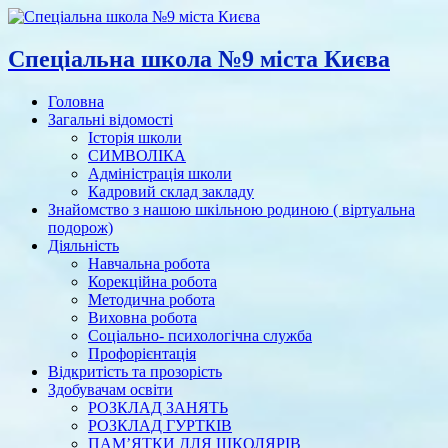
Спеціальна школа №9 міста Києва
Головна
Загальні відомості
Історія школи
СИМВОЛІКА
Адміністрація школи
Кадровий склад закладу
Знайомство з нашою шкільною родиною ( віртуальна
подорож)
Діяльність
Навчальна робота
Корекційна робота
Методична робота
Виховна робота
Соціально- психологічна служба
Профорієнтація
Відкритість та прозорість
Здобувачам освіти
РОЗКЛАД ЗАНЯТЬ
РОЗКЛАД ГУРТКІВ
ПАМ’ЯТКИ ДЛЯ ШКОЛЯРІВ