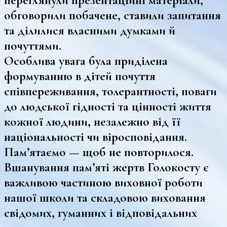
переглянули презентаційні матеріали,
обговорили побачене, ставили запитання
та ділилися власними думками й
почуттями.
Особлива увага була приділена
формуванню в дітей почуття
співпереживання, толерантності, поваги
до людської гідності та цінності життя
кожної людини, незалежно від її
національності чи віросповідання.
Памʼятаємо — щоб не повторилося.
Вшанування памʼяті жертв Голокосту є
важливою частиною виховної роботи
нашої школи та складовою виховання
свідомих, гуманних і відповідальних