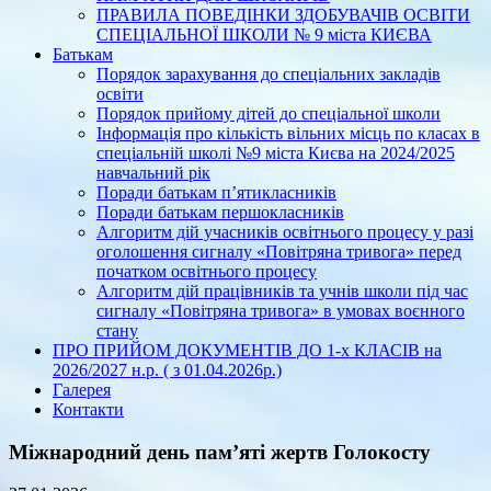
ПРАВИЛА ПОВЕДІНКИ ЗДОБУВАЧІВ ОСВІТИ
СПЕЦІАЛЬНОЇ ШКОЛИ № 9 міста КИЄВА
Батькам
Порядок зарахування до спеціальних закладів
освіти
Порядок прийому дітей до спеціальної школи
Інформація про кількість вільних місць по класах в
спеціальній школі №9 міста Києва на 2024/2025
навчальний рік
Поради батькам п’ятикласників
Поради батькам першокласників
Алгоритм дій учасників освітнього процесу у разі
оголошення сигналу «Повітряна тривога» перед
початком освітнього процесу
Алгоритм дій працівників та учнів школи під час
сигналу «Повітряна тривога» в умовах воєнного
стану
ПРО ПРИЙОМ ДОКУМЕНТІВ ДО 1-х КЛАСІВ на
2026/2027 н.р. ( з 01.04.2026р.)
Галерея
Контакти
Міжнародний день памʼяті жертв Голокосту