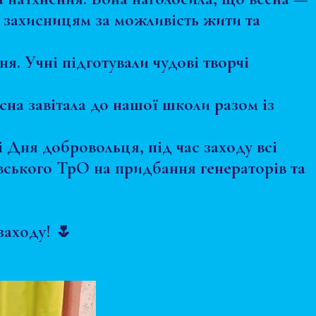
а захисницям за можливість жити та
я. Учні підготували чудові творчі
сна завітала до нашої школи разом із
 Дня добровольця, під час заходу всі
ївського ТрО на придбання генераторів та
заходу! 🌷