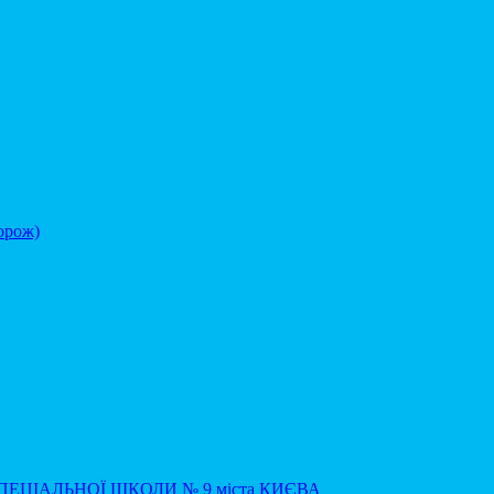
орож)
ЕЦІАЛЬНОЇ ШКОЛИ № 9 міста КИЄВА