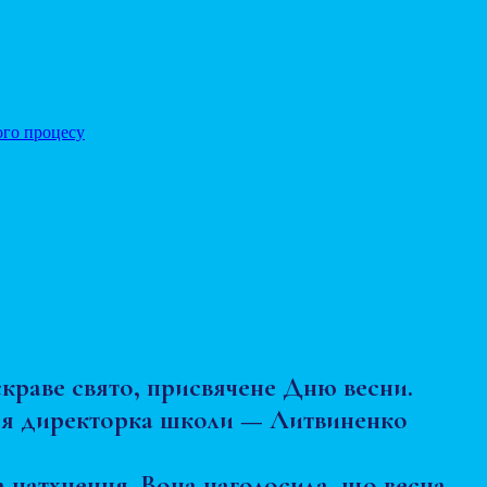
ого процесу
яскраве свято, присвячене Дню весни.
улася директорка школи — Литвиненко
а натхнення. Вона наголосила, що весна —