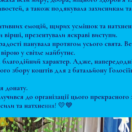
ивостей, а також подякувала захисникам т
тивних емоцій, щирих усмішок та натхненн
и вірші, презентували яскраві виступи.
адості панувала протягом усього свята. Ве
вірою у світле майбутнє.
й благодійний характер. Адже, напередодні
ного збору коштів для 2 батальйону Голосі
я донату.
олучився до організації цього прекрасного 
сили та натхне
ння! 💛💙