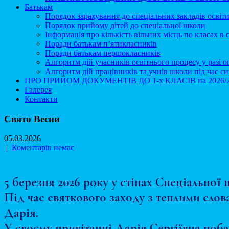
Батькам
Порядок зарахування до спеціальних закладів освіт
Порядок прийому дітей до спеціальної школи
Інформація про кількість вільних місць по класах в
Поради батькам п’ятикласників
Поради батькам першокласників
Алгоритм дій учасників освітнього процесу у разі 
Алгоритм дій працівників та учнів школи під час с
ПРО ПРИЙОМ ДОКУМЕНТІВ ДО 1-х КЛАСІВ на 2026/2027 н
Галерея
Контакти
Свято Весни
05.03.2026
|
Коментарів немає
5 березня 2026 року у стінах Спеціальної
Під час святкового заходу з теплими слов
Дарія.
У своєму привітанні Дарія Сергіївна поба