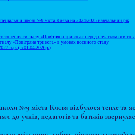
и
 спеціальній школі №9 міста Києва на 2024/2025 навчальний рік
оголошення сигналу «Повітряна тривога» перед початком освітнь
игналу «Повітряна тривога» в умовах воєнного стану
.р. ( з 01.04.2026р.)
 школи №9 міста Києва відбулося тепле та 
ами до учнів, педагогів та батьків зверн
жала всім миру, добра, міцного здоров’я т