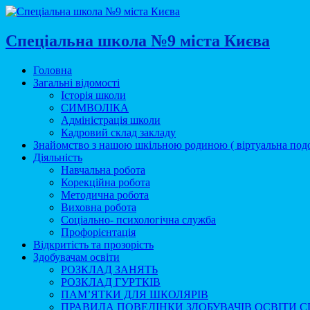
Спеціальна школа №9 міста Києва
Головна
Загальні відомості
Історія школи
СИМВОЛІКА
Адміністрація школи
Кадровий склад закладу
Знайомство з нашою шкільною родиною ( віртуальна под
Діяльність
Навчальна робота
Корекційна робота
Методична робота
Виховна робота
Соціально- психологічна служба
Профорієнтація
Відкритість та прозорість
Здобувачам освіти
РОЗКЛАД ЗАНЯТЬ
РОЗКЛАД ГУРТКІВ
ПАМ’ЯТКИ ДЛЯ ШКОЛЯРІВ
ПРАВИЛА ПОВЕДІНКИ ЗДОБУВАЧІВ ОСВІТИ СП