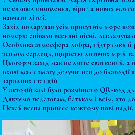
це символ оновлення, віри та нових можл
навчати дітей.
Захід подарував усім присутнім море пози
номери: співали весняні пісні, декламувал
Особлива атмосфера добра, підтримки й р
теплом сердець, щирістю дитячих мрій та 
Цьогоріч захід мав не лише святковий, а 
охочі мали змогу долучитися до благодій
зарядних станцій.
У актовій залі було розміщено QR-код дл
Дякуємо педагогам, батькам і всім, хто д
Нехай весна принесе кожному нові надії, 